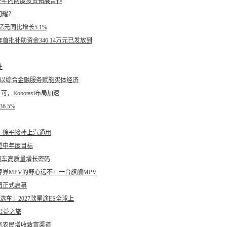
er一年内两度投资拓展合作
闪耀？
亿元同比增长5.1%
批补助资金346.14万元已发放到
性
务以综合金融服务赋能实体经济
，Robotaxi布局加速
.5%
，徐平接棒上汽通用
重申年度目标
汽车高质量增长密码
界MPV的野心远不止一台旗舰MPV
纽正式启幕
选车」2027款星途ES全球上
公益之旅
宽农民增收致富渠道