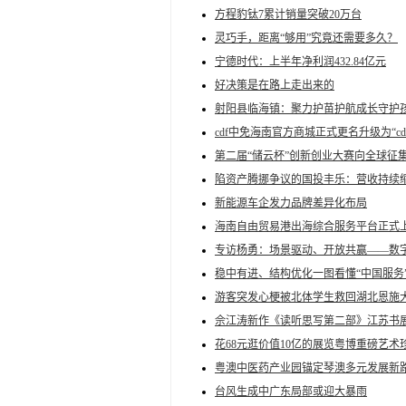
方程豹钛7累计销量突破20万台
灵巧手，距离“够用”究竟还需要多久？
宁德时代：上半年净利润432.84亿元
好决策是在路上走出来的
射阳县临海镇：聚力护苗护航成长守护
cdf中免海南官方商城正式更名升级为“c
第二届“储云杯”创新创业大赛向全球征
陷资产腾挪争议的国投丰乐：营收持续
新能源车企发力品牌差异化布局
海南自由贸易港出海综合服务平台正式
专访杨勇：场景驱动、开放共赢——数
稳中有进、结构优化一图看懂“中国服务
游客突发心梗被北体学生救回湖北恩施大
佘江涛新作《读听思写第二部》江苏书
花68元逛价值10亿的展览粤博重磅艺术
粤澳中医药产业园锚定琴澳多元发展新
台风生成中广东局部或迎大暴雨