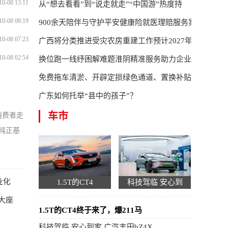
10-08 13:11
从“想去看看”到“说走就走”“中国游”热度持
10-08 08:19
900余天陪伴与守护平安健康险就医理赔服务案
10-08 07:23
广西将分类推进受灾农房重建工作预计2027年
10-08 02:54
换位跑一线纾困解难题淮阴精准服务助力企业项目
免费拖车清淤、开辟定损绿色通道、置换补贴加码
广东如何托举“县中的孩子”？
车市
消费者走
系纯正基
业化
1.5T的CT4
科技驾临 安心到
大座
1.5T的CT4终于来了，爆211马
科技驾临 安心到家 广汽丰田bZ4X