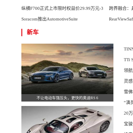
纵横F700正式上市限时权益价29.99万元-3
跨界融合：
Soracom推出AutomotiveSuite
前沿丨20
RearVie
新车
TI
TTi
领航
灵感
雪佛
不让电动车强压头，更快的奥迪RS 6
“演
20
宝骏