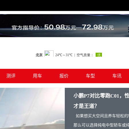
测评
用车
报价
车型
车讯
小鹏P7对比零跑C01，
才是王道？
如果想买大空间且养车轻松的
那么可以选择纯电中型轿车或