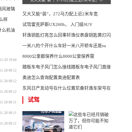
挡风玻璃
又大又能“装”，272马力配上近2米车宽
么样
试驾雷克萨斯UX260h， 入门级SUV
什么机油
轩逸钥匙灯亮怎么回事轩逸仪表盘钥匙黄灯闪
一米八的个开什么车好一米八开轿车还是su
8000公里都保养什么8000公里保养需
11-29 19:04
踏板车电子风门怎么接线踏板车电子风门直接
11-28 08:12
奥迪怎么查询配置奥迪配置表
11-28 08:12
东风日产发动号在什么位置尼桑轩逸车架号在
11-28 08:12
试驾
11-28 08:11
11-28 08:11
11-28 08:11