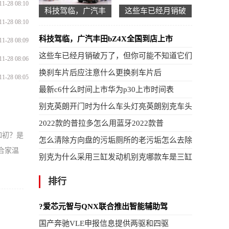
11-28 08:10
科技驾临，广汽丰
这些车已经月销破
11-28 08:10
科技驾临，广汽丰田bZ4X全国到店上市
11-28 08:09
这些车已经月销破万了，但你可能不知道它们
11-28 08:06
换刹车片后应注意什么更换刹车片后
11-28 08:05
最新c6什么时间上市华为p30上市时间表
别克英朗开门时为什么车头灯亮英朗别克车头
2022款的普拉多怎么用蓝牙2022款普
如初？是
怎么清除方向盘的污垢厕所的老污垢怎么去除
合家温
别克为什么采用三缸发动机别克哪款车是三缸
排行
?爱芯元智与QNX联合推出智能辅助驾
国产奔驰VLE申报信息提供两驱和四驱