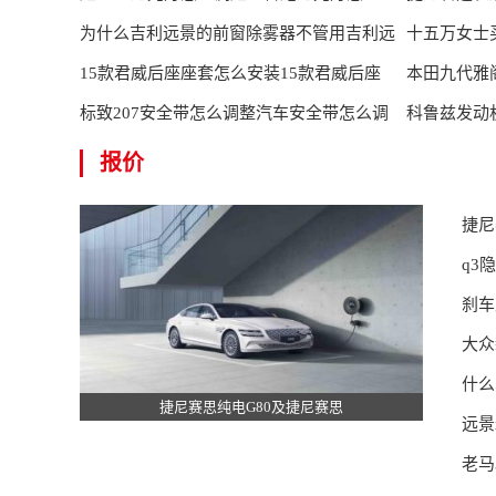
调
为什么吉利远景的前窗除雾器不管用吉利远
不动怎么回
十五万女士
景下雨天怎
15款君威后座座套怎么安装15款君威后座
较好女士
本田九代雅
椅拆卸图
标致207安全带怎么调整汽车安全带怎么调
蓝牙设备
科鲁兹发动
节
兹是三缸发
报价
捷尼
q3
刹车
大众
什么
捷尼赛思纯电G80及捷尼赛思
远景
老马