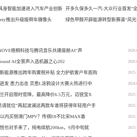
具身智能加速进入汽车产业创新
开多久保多久一汽-大众行业首发"
wSafety推出升级版倒车摄像头
身质保"
绿色甲醇开辟能源转型新赛道“风光
一体化成
NNOVE梧桐科技与腾讯音乐共建座舱AI“声
2026-
 Sound AI全景声入选机器之心202
2026-
新能源推出跨年购置税补贴 全力护航客户年底购
2025-
迸发 悉力出击 灵悉L涂鸦设计大赛火热进行中
2024-
兰开启限时官降，最高降价6.5万元，迈锐宝X
2023-
员请就位”再起波澜这两款车谁将获得年轻用户手
2023-
万以内买侧滑门MPV？传祺E8不比宋MAX香
2023-
悦也对手来了，纯电续航200km，9月中旬就
2023-