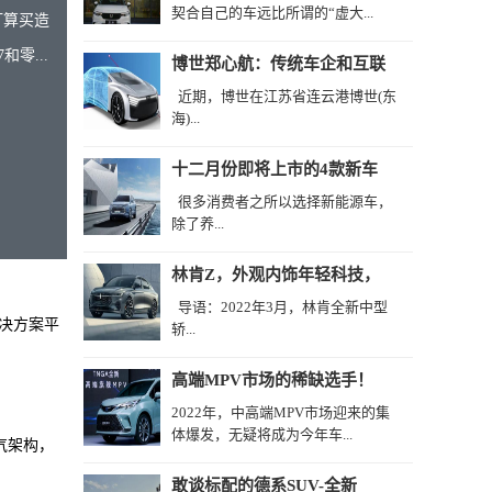
契合自己的车远比所谓的“虚大...
打算买造
零...
博世郑心航：传统车企和互联
近期，博世在江苏省连云港博世(东
海)...
十二月份即将上市的4款新车
很多消费者之所以选择新能源车，
除了养...
林肯Z，外观内饰年轻科技，
导语：2022年3月，林肯全新中型
解决方案平
轿...
高端MPV市场的稀缺选手！
2022年，中高端MPV市场迎来的集
体爆发，无疑将成为今年车...
气架构，
敢谈标配的德系SUV-全新