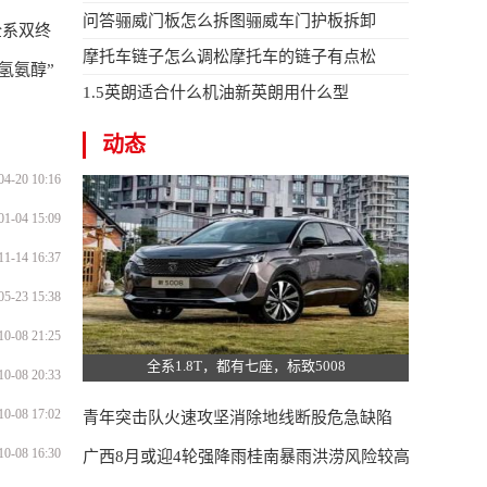
问答骊威门板怎么拆图骊威车门护板拆卸
全系双终
摩托车链子怎么调松摩托车的链子有点松
氢氨醇”
1.5英朗适合什么机油新英朗用什么型
动态
04-20 10:16
01-04 15:09
11-14 16:37
05-23 15:38
10-08 21:25
全系1.8T，都有七座，标致5008
10-08 20:33
10-08 17:02
青年突击队火速攻坚消除地线断股危急缺陷
10-08 16:30
广西8月或迎4轮强降雨桂南暴雨洪涝风险较高