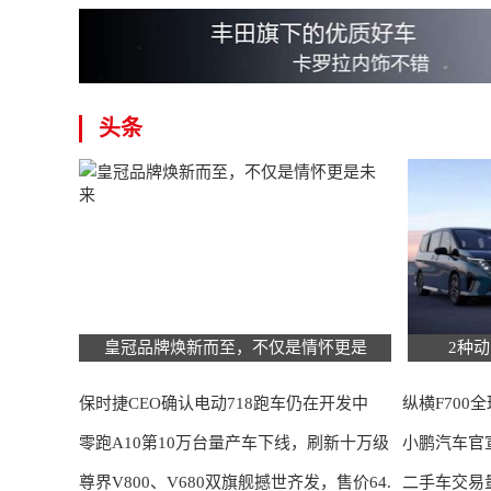
头条
皇冠品牌焕新而至，不仅是情怀更是
2种
保时捷CEO确认电动718跑车仍在开发中
纵横F700
零跑A10第10万台量产车下线，刷新十万级
起
小鹏汽车官宣
SUV
尊界V800、V680双旗舰撼世齐发，售价64.
公里，
二手车交易