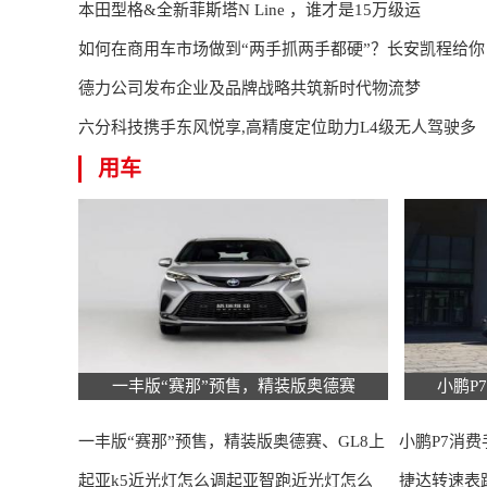
本田型格&全新菲斯塔N Line ，谁才是15万级运
如何在商用车市场做到“两手抓两手都硬”？长安凯程给你
德力公司发布企业及品牌战略共筑新时代物流梦
六分科技携手东风悦享,高精度定位助力L4级无人驾驶多
用车
一丰版“赛那”预售，精装版奥德赛
小鹏P
一丰版“赛那”预售，精装版奥德赛、GL8上
小鹏P7消
市，国
起亚k5近光灯怎么调起亚智跑近光灯怎么
轿车？
捷达转速表