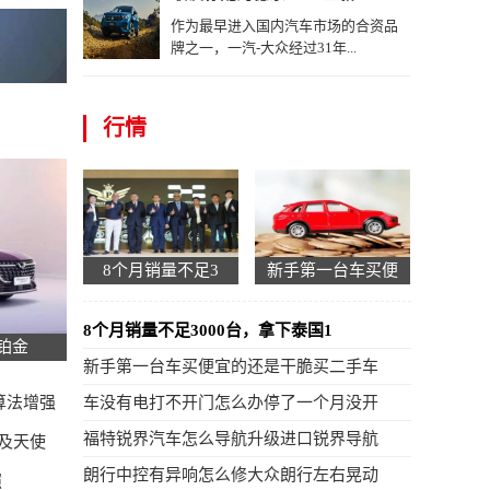
作为最早进入国内汽车市场的合资品
牌之一，一汽-大众经过31年...
行情
8个月销量不足3
新手第一台车买便
8个月销量不足3000台，拿下泰国1
铂金
新手第一台车买便宜的还是干脆买二手车
算法增强
车没有电打不开门怎么办停了一个月没开
福特锐界汽车怎么导航升级进口锐界导航
轮及天使
朗行中控有异响怎么修大众朗行左右晃动
照