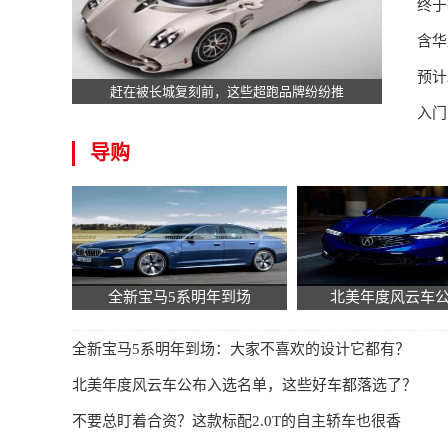
终于
含华
预计
赶在被长城复刻前，这些超跑品牌纷纷推
入门
导购
全新宝马5系明年到场
北美年度风云车
全新宝马5系明年到场：大家不喜欢的设计它都有？
北美年度风云车公布入选名单，这些好车都落选了？
不要总盯着合资？这款标配2.0T的自主轿车也很香