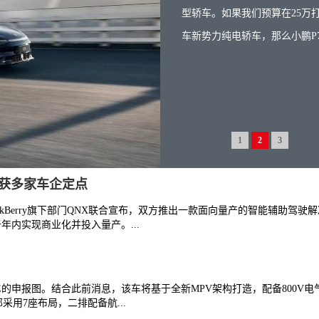
型轿车。如果我们预算在25万
车新势力纯电轿车，那么小鹏P7和
1
2
3
，获多家车企定点
ckBerry旗下部门QNX联合宣布，双方推出一款面向量产的智能辅助驾驶
内实现商业化并投入量产。...
的申报图。结合此前消息，该车将基于全新MPV架构打造，配备800V电
部采用7座布局，二排配备航...