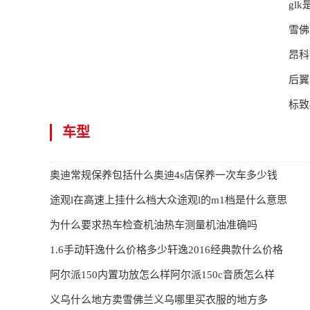
gl
雪佛
昂科
后翼
标致
车型
奥迪常规保养包括什么奥迪4s店保养一次车多少钱
途观l在高速上挂什么档大众途观l的m1档是什么意思
为什么要求热车检查机油热车测量机油准确吗
1.6手动轩逸什么价格多少轩逸2016经典款什么价格
阿尔派150内置功放怎么样阿尔派150c音质怎么样
义乌什么地方卖雪佛兰义乌哪里买衣服的地方多