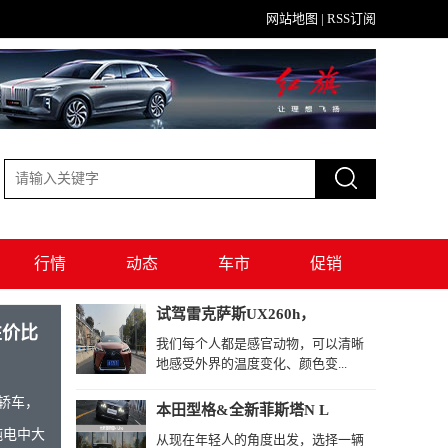
网站地图
|
RSS订阅
行情
动态
车市
促销
试驾雷克萨斯UX260h，
性价比
我们每个人都是感官动物，可以清晰
地感受外界的温度变化、颜色变...
轿车，
本田型格&全新菲斯塔N L
纯电中大
从现在年轻人的角度出发，选择一辆