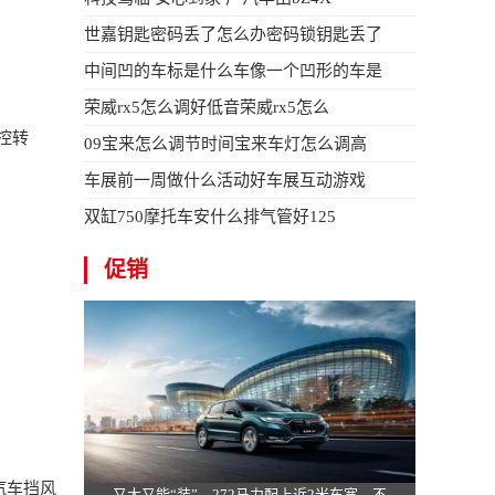
世嘉钥匙密码丢了怎么办密码锁钥匙丢了
中间凹的车标是什么车像一个凹形的车是
荣威rx5怎么调好低音荣威rx5怎么
控转
09宝来怎么调节时间宝来车灯怎么调高
车展前一周做什么活动好车展互动游戏
双缸750摩托车安什么排气管好125
促销
汽车挡风
又大又能“装”，272马力配上近2米车宽，不