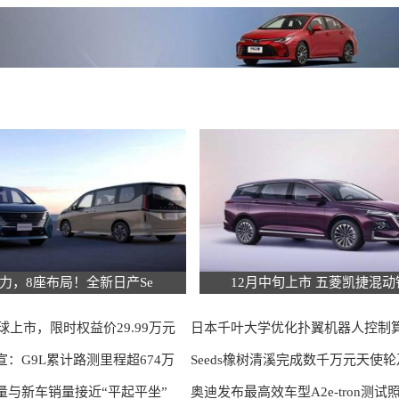
动力，8座布局！全新日产Se
12月中旬上市 五菱凯捷混动
全球上市，限时权益价29.99万元
日本千叶大学优化扑翼机器人控制
：G9L累计路测里程超674万
风扰环境下
Seeds橡树清溪完成数千万元天使
量与新车销量接近“平起平坐”
+轮融
奥迪发布最高效车型A2e-tron测试