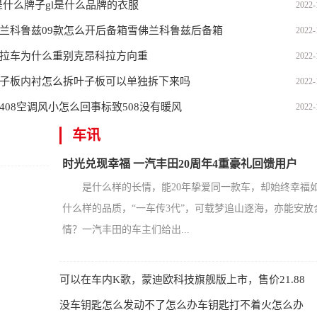
k是什么牌子gl是什么品牌的衣服
2022-
兰科鲁兹09款怎么开后备箱雪佛兰科鲁兹后备箱
2022-
拉车为什么重别克昂科拉方向重
2022-
子板内衬怎么拆叶子板可以单独拆下来吗
2022-
408空调风小怎么回事标致508没有暖风
2022-
车讯
时光兑现幸福 一汽丰田20周年4重豪礼回馈用户
是什么样的长情，能20年挚爱同一款车，却始终幸福
什么样的品质，“一车传3代”，可载梦追山逐海，亦能安放
情？一汽丰田的车主们给出...
可以在车内K歌，蒙迪欧科技旗舰版上市，售价21.88
没车钥匙怎么发动不了怎么办车钥匙打不着火怎么办