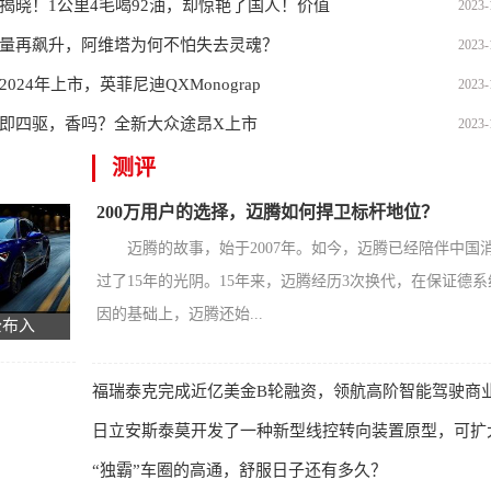
揭晓！1公里4毛喝92油，却惊艳了国人！价值
2023-
量再飙升，阿维塔为何不怕失去灵魂？
2023-
2024年上市，英菲尼迪QXMonograp
2023-
即四驱，香吗？全新大众途昂X上市
2023-
测评
200万用户的选择，迈腾如何捍卫标杆地位？
迈腾的故事，始于2007年。如今，迈腾已经陪伴中国
过了15年的光阴。15年来，迈腾经历3次换代，在保证德
因的基础上，迈腾还始...
公布入
福瑞泰克完成近亿美金B轮融资，领航高阶智能驾驶商
日立安斯泰莫开发了一种新型线控转向装置原型，可扩
“独霸”车圈的高通，舒服日子还有多久？