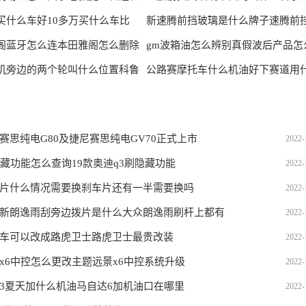
买什么车好10多万买什么车比
玻璃无缘无
新速腾前挡玻璃是什么牌子速腾前
阁蓝牙怎么连本田雅阁怎么删除
多少钱
gm波箱油怎么辨别真假波后产品怎
机旁边的两个轮叫什么位置科鲁
公路赛摩托车什么机油好下赛道用
赛思纯电G80及捷尼赛思纯电GV70正式上市
2022-
隐藏功能怎么查询19款奥迪q3刷隐藏功能
2022-
片什么情况需要换刹车片还有一半需要换吗
2022-
新朗逸雨刮旁边拨片是什么大众朗逸雨刷杆上都有
2022-
车可以改成路虎卫士路虎卫士最贵改装
2022-
x6中控怎么更改主题远景x6中控系统升级
2022-
3夏天加什么机油马自达6加机油口在哪里
2022-