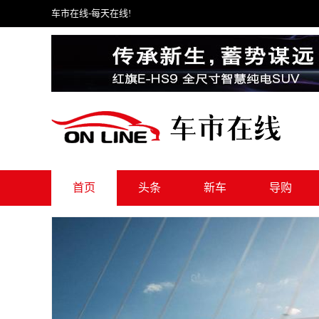
车市在线
-每天在线!
首页
头条
新车
导购
试驾
聚焦